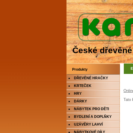
České dřevěné
E
Produkty
DŘEVĚNÉ HRAČKY
KRTEČEK
Onlin
HRY
Tato 
DÁRKY
NÁBYTEK PRO DĚTI
BYDLENÍ A DOPLŇKY
UZÁVĚRY LAHVÍ
NÁBYTKOVÉ DÍLY