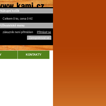
Nákupní košík
Celkem 0 ks, cena 0 Kč
Uživatelské menu
zákazník není přihlášen
Přihlásit se
Zaregistrovat se
Y
KONTAKTY