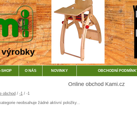
 výrobky
-SHOP
O NÁS
NOVINKY
OBCHODNÍ PODMÍNK
Online obchod Kami.cz
e obchod
/
-1
/ -1
kategorie neobsahuje žádné aktivní položky...