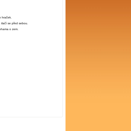
h hraček.
 tlačí se před sebou.
nohama o zem.