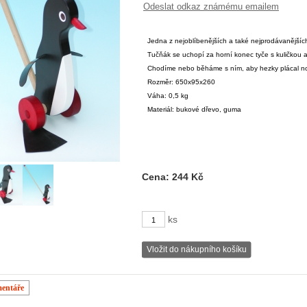
Odeslat odkaz známému emailem
Jedna z nejoblíbenějších a také nejprodávanějšíc
Tučňák se uchopí za horní konec tyče s kuličkou a
Chodíme nebo běháme s ním, aby hezky plácal 
Rozměr: 650x95x260
Váha: 0,5 kg
Materiál: bukové dřevo, guma
Cena:
244 Kč
ks
entáře