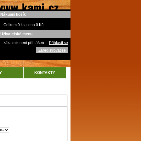
Nákupní košík
Celkem 0 ks, cena 0 Kč
Uživatelské menu
zákazník není přihlášen
Přihlásit se
Zaregistrovat se
Y
KONTAKTY