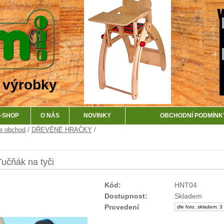
 výrobky
-SHOP
O NÁS
NOVINKY
OBCHODNÍ PODMÍNK
e obchod
/
DŘEVĚNÉ HRAČKY
/
Tučňák na tyči
Kód:
HNT04
Dostupnost:
Skladem
Provedení