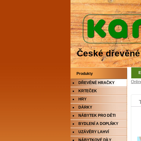
České dřevěné
E
Produkty
Onlin
DŘEVĚNÉ HRAČKY
KRTEČEK
HRY
DÁRKY
NÁBYTEK PRO DĚTI
BYDLENÍ A DOPLŇKY
UZÁVĚRY LAHVÍ
NÁBYTKOVÉ DÍLY