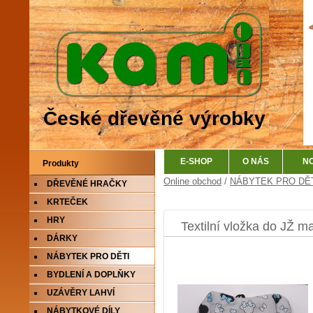
České dřevěné výrobky
E-SHOP
O NÁS
N
Produkty
Online obchod
/
NÁBYTEK PRO DĚ
DŘEVĚNÉ HRAČKY
KRTEČEK
HRY
Textilní vložka do JŽ ma
DÁRKY
NÁBYTEK PRO DĚTI
BYDLENÍ A DOPLŇKY
UZÁVĚRY LAHVÍ
NÁBYTKOVÉ DÍLY