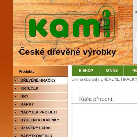
České dřevěné výrobky
E-SHOP
O NÁS
N
Produkty
Online obchod
/
DŘEVĚNÉ HRAČK
DŘEVĚNÉ HRAČKY
KRTEČEK
HRY
Káča přírodní.
DÁRKY
NÁBYTEK PRO DĚTI
BYDLENÍ A DOPLŇKY
UZÁVĚRY LAHVÍ
NÁBYTKOVÉ DÍLY